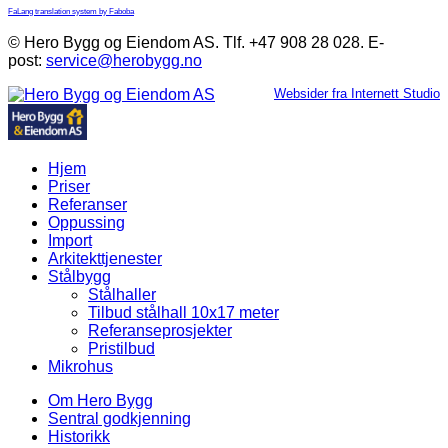
FaLang translation system by Faboba
© Hero Bygg og Eiendom AS. Tlf. +47 908 28 028. E-
post:
service@herobygg.no
Websider fra Internett Studio
Hjem
Priser
Referanser
Oppussing
Import
Arkitekttjenester
Stålbygg
Stålhaller
Tilbud stålhall 10x17 meter
Referanseprosjekter
Pristilbud
Mikrohus
Om Hero Bygg
Sentral godkjenning
Historikk