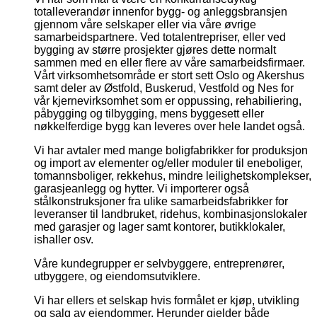
totalleverandør innenfor bygg- og anleggsbransjen
gjennom våre selskaper eller via våre øvrige
samarbeidspartnere. Ved totalentrepriser, eller ved
bygging av større prosjekter gjøres dette normalt
sammen med en eller flere av våre samarbeidsfirmaer.
Vårt virksomhetsområde er stort sett Oslo og Akershus
samt deler av Østfold, Buskerud, Vestfold og Nes for
vår kjernevirksomhet som er oppussing, rehabiliering,
påbygging og tilbygging, mens byggesett eller
nøkkelferdige bygg kan leveres over hele landet også.
Vi har avtaler med mange boligfabrikker for produksjon
og import av elementer og/eller moduler til eneboliger,
tomannsboliger, rekkehus, mindre leilighetskomplekser,
garasjeanlegg og hytter. Vi importerer også
stålkonstruksjoner fra ulike samarbeidsfabrikker for
leveranser til landbruket, ridehus, kombinasjonslokaler
med garasjer og lager samt kontorer, butikklokaler,
ishaller osv.
Våre kundegrupper er selvbyggere, entreprenører,
utbyggere, og eiendomsutviklere.
Vi har ellers et selskap hvis formålet er kjøp, utvikling
og salg av eiendommer. Herunder gjelder både