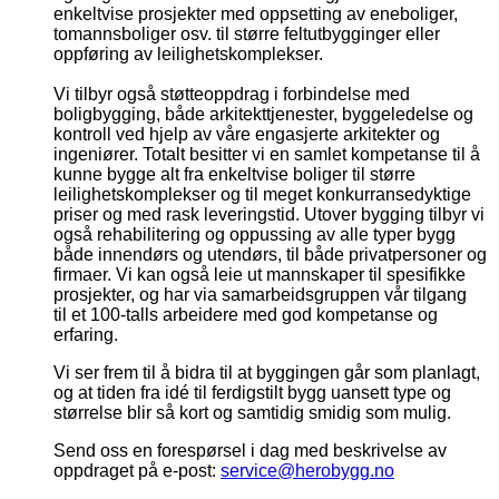
enkeltvise prosjekter med oppsetting av eneboliger,
tomannsboliger osv. til større feltutbygginger eller
oppføring av leilighetskomplekser.
Vi tilbyr også støtteoppdrag i forbindelse med
boligbygging, både arkitekttjenester, byggeledelse og
kontroll ved hjelp av våre engasjerte arkitekter og
ingeniører. Totalt besitter vi en samlet kompetanse til å
kunne bygge alt fra enkeltvise boliger til større
leilighetskomplekser og til meget konkurransedyktige
priser og med rask leveringstid. Utover bygging tilbyr vi
også rehabilitering og oppussing av alle typer bygg
både innendørs og utendørs, til både privatpersoner og
firmaer. Vi kan også leie ut mannskaper til spesifikke
prosjekter, og har via samarbeidsgruppen vår tilgang
til et 100-talls arbeidere med god kompetanse og
erfaring.
Vi ser frem til å bidra til at byggingen går som planlagt,
og at tiden fra idé til ferdigstilt bygg uansett type og
størrelse blir så kort og samtidig smidig som mulig.
Send oss en forespørsel i dag med beskrivelse av
oppdraget på e-post:
service@herobygg.no