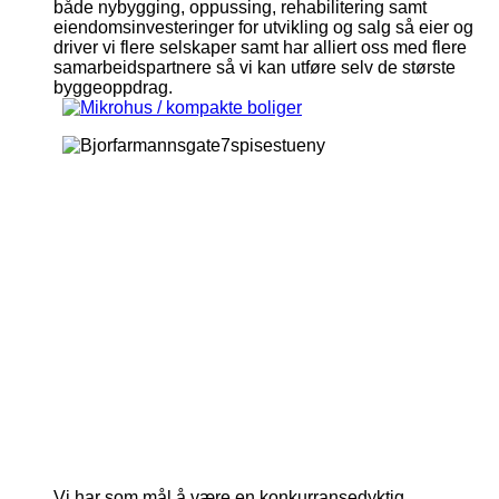
både nybygging, oppussing, rehabilitering samt
eiendomsinvesteringer for utvikling og salg så eier og
driver vi flere selskaper samt har alliert oss med flere
samarbeidspartnere så vi kan utføre selv de største
byggeoppdrag.
Bjorfarmannsgate7spisestueny
Bjornfarmannsagte7badnytt
Gronnegata11badny
Gronnegata11kjokkenny
Gronnegata11stueny
Holmboesgate1kjokkenny
Holmboesgate1stueny
Torjusbakken17dkjokken
Torjusbakken17dspis
Torjusbakken17ds
Torjusbakken17
Wilhelmsgat
Wilhelms
Vi har som mål å være en konkurransedyktig