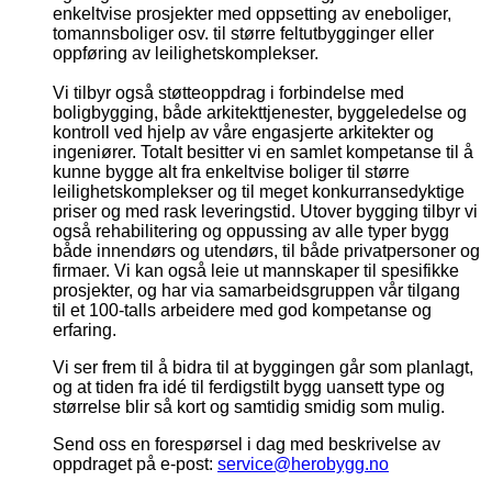
enkeltvise prosjekter med oppsetting av eneboliger,
tomannsboliger osv. til større feltutbygginger eller
oppføring av leilighetskomplekser.
Vi tilbyr også støtteoppdrag i forbindelse med
boligbygging, både arkitekttjenester, byggeledelse og
kontroll ved hjelp av våre engasjerte arkitekter og
ingeniører. Totalt besitter vi en samlet kompetanse til å
kunne bygge alt fra enkeltvise boliger til større
leilighetskomplekser og til meget konkurransedyktige
priser og med rask leveringstid. Utover bygging tilbyr vi
også rehabilitering og oppussing av alle typer bygg
både innendørs og utendørs, til både privatpersoner og
firmaer. Vi kan også leie ut mannskaper til spesifikke
prosjekter, og har via samarbeidsgruppen vår tilgang
til et 100-talls arbeidere med god kompetanse og
erfaring.
Vi ser frem til å bidra til at byggingen går som planlagt,
og at tiden fra idé til ferdigstilt bygg uansett type og
størrelse blir så kort og samtidig smidig som mulig.
Send oss en forespørsel i dag med beskrivelse av
oppdraget på e-post:
service@herobygg.no