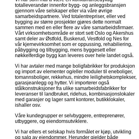
totalleverandør innenfor bygg- og anleggsbransjen
gjennom våre selskaper eller via våre øvrige
samarbeidspartnere. Ved totalentrepriser, eller ved
bygging av større prosjekter gjøres dette normalt
sammen med en eller flere av våre samarbeidsfirmaer.
Vårt virksomhetsområde er stort sett Oslo og Akershus
samt deler av Østfold, Buskerud, Vestfold og Nes for
vår kjernevirksomhet som er oppussing, rehabiliering,
påbygging og tilbygging, mens byggesett eller
nøkkelferdige bygg kan leveres over hele landet også.
Vi har avtaler med mange boligfabrikker for produksjon
og import av elementer og/eller moduler til eneboliger,
tomannsboliger, rekkehus, mindre leilighetskomplekser,
garasjeanlegg og hytter. Vi importerer også
stålkonstruksjoner fra ulike samarbeidsfabrikker for
leveranser til landbruket, ridehus, kombinasjonslokaler
med garasjer og lager samt kontorer, butikklokaler,
ishaller osv.
Våre kundegrupper er selvbyggere, entreprenører,
utbyggere, og eiendomsutviklere.
Vi har ellers et selskap hvis formålet er kjøp, utvikling
og salg av eiendommer. Herunder gjelder både