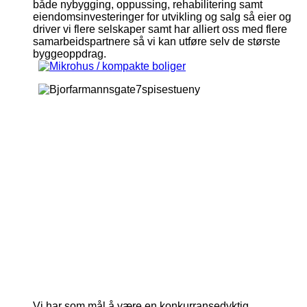
både nybygging, oppussing, rehabilitering samt
eiendomsinvesteringer for utvikling og salg så eier og
driver vi flere selskaper samt har alliert oss med flere
samarbeidspartnere så vi kan utføre selv de største
byggeoppdrag.
Bjorfarmannsgate7spisestueny
Bjornfarmannsagte7badnytt
Gronnegata11badny
Gronnegata11kjokkenny
Gronnegata11stueny
Holmboesgate1kjokkenny
Holmboesgate1stueny
Torjusbakken17dkjokken
Torjusbakken17dspis
Torjusbakken17ds
Torjusbakken17
Wilhelmsgat
Wilhelms
Vi har som mål å være en konkurransedyktig