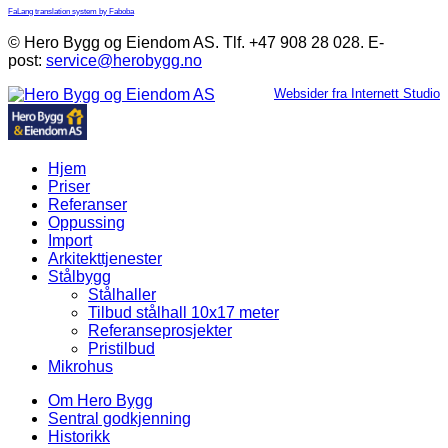
FaLang translation system by Faboba
© Hero Bygg og Eiendom AS. Tlf. +47 908 28 028. E-
post:
service@herobygg.no
Websider fra Internett Studio
Hjem
Priser
Referanser
Oppussing
Import
Arkitekttjenester
Stålbygg
Stålhaller
Tilbud stålhall 10x17 meter
Referanseprosjekter
Pristilbud
Mikrohus
Om Hero Bygg
Sentral godkjenning
Historikk