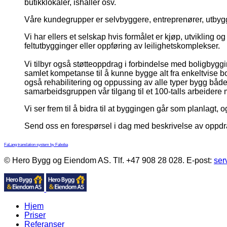
butikklokaler, ishaller osv.
Våre kundegrupper er selvbyggere, entreprenører, utbyg
Vi har ellers et selskap hvis formålet er kjøp, utvikling
feltutbygginger eller oppføring av leilighetskomplekser.
Vi tilbyr også støtteoppdrag i forbindelse med boligbyggin
samlet kompetanse til å kunne bygge alt fra enkeltvise bol
også rehabilitering og oppussing av alle typer bygg både 
samarbeidsgruppen vår tilgang til et 100-talls arbeider
Vi ser frem til å bidra til at byggingen går som planlagt, o
Send oss en forespørsel i dag med beskrivelse av oppdr
FaLang translation system by Faboba
© Hero Bygg og Eiendom AS. Tlf. +47 908 28 028. E-post:
ser
Hjem
Priser
Referanser