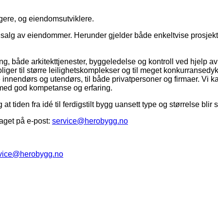
gere, og eiendomsutviklere.
 og salg av eiendommer. Herunder gjelder både enkeltvise prosjek
g, både arkitekttjenester, byggeledelse og kontroll ved hjelp av v
iger til større leilighetskomplekser og til meget konkurransedykt
innendørs og utendørs, til både privatpersoner og firmaer. Vi ka
e med god kompetanse og erfaring.
g at tiden fra idé til ferdigstilt bygg uansett type og størrelse bl
aget på e-post:
service@herobygg.no
vice@herobygg.no