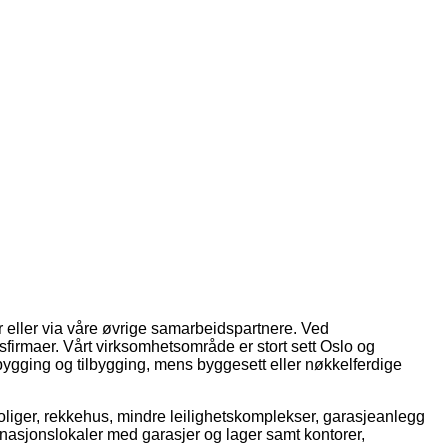
ny
estueny
tueny
dterrassenny
e 5akjokkenny
gate 5astueny
 eller via våre øvrige samarbeidspartnere. Ved
sfirmaer. Vårt virksomhetsområde er stort sett Oslo og
bygging og tilbygging, mens byggesett eller nøkkelferdige
oliger, rekkehus, mindre leilighetskomplekser, garasjeanlegg
binasjonslokaler med garasjer og lager samt kontorer,