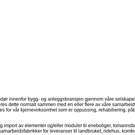
Bjorfarmannsgate7spisestueny
Bjornfarmannsagte7badnytt
Gronnegata11badny
Gronnegata11kjokkenny
Gronnegata11stueny
Holmboesgate1kjokkenny
Holmboesgate1stueny
Torjusbakken17dkjokken
Torjusbakken17dspis
Torjusbakken17ds
Torjusbakken17
Wilhelmsgat
Wilhelms
ndør innenfor bygg- og anleggsbransjen gjennom våre selskaper
gjøres dette normalt sammen med en eller flere av våre samarbeid
s for vår kjernevirksomhet som er oppussing, rehabiliering, på
g import av elementer og/eller moduler til eneboliger, tomannsb
e samarbeidsfabrikker for leveranser til landbruket, ridehus, kom