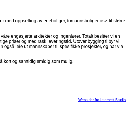
ter med oppsetting av eneboliger, tomannsboliger osv. til større
åre engasjerte arkitekter og ingeniører. Totalt besitter vi en
ige priser og med rask leveringstid. Utover bygging tilbyr vi
n også leie ut mannskaper til spesifikke prosjekter, og har via
ir så kort og samtidig smidig som mulig.
Websider fra Internett Studio